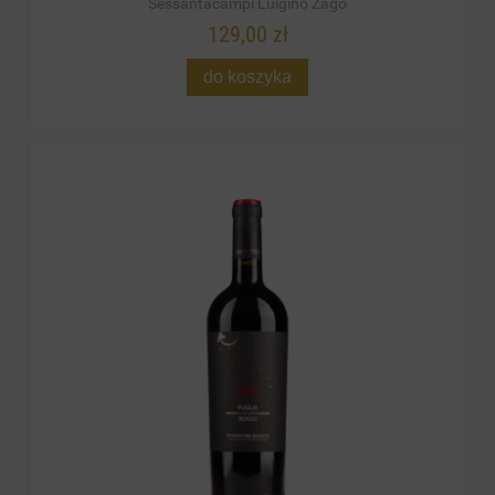
Sessantacampi Luigino Zago
129,00 zł
do koszyka