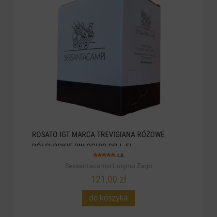
ROSATO IGT MARCA TREVIGIANA RÓŻOWE
PÓŁSŁODKIE (WŁOCHY) POJ. 5L
4.8
Sessantacampi Luigino Zago
121,00 zł
do koszyka