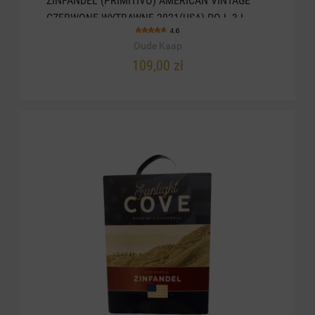
ZINFANDEL (PRIMITIVO) AMERICAN VINTAGE
CZERWONE WYTRAWNE 2021(USA) POJ. 3 L
4.6
Oude Kaap
109,00 zł