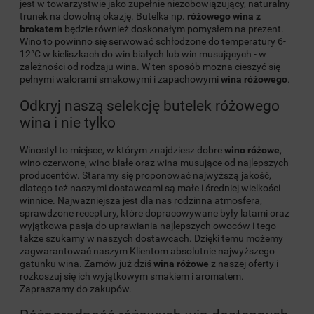
jest w towarzystwie jako zupełnie niezobowiązujący, naturalny
trunek na dowolną okazję. Butelka np.
różowego wina z
brokatem
będzie również doskonałym pomysłem na prezent.
Wino to powinno się serwować schłodzone do temperatury 6-
12°C w kieliszkach do win białych lub win musujących - w
zależności od rodzaju wina. W ten sposób można cieszyć się
pełnymi walorami smakowymi i zapachowymi
wina różowego
.
Odkryj naszą selekcję butelek różowego
wina i nie tylko
Winostyl to miejsce, w którym znajdziesz dobre
wino różowe
,
wino czerwone, wino białe oraz wina musujące od najlepszych
producentów. Staramy się proponować najwyższą jakość,
dlatego też naszymi dostawcami są małe i średniej wielkości
winnice. Najważniejsza jest dla nas rodzinna atmosfera,
sprawdzone receptury, które dopracowywane były latami oraz
wyjątkowa pasja do uprawiania najlepszych owoców i tego
także szukamy w naszych dostawcach. Dzięki temu możemy
zagwarantować naszym Klientom absolutnie najwyższego
gatunku wina. Zamów już dziś
wina różowe
z naszej oferty i
rozkoszuj się ich wyjątkowym smakiem i aromatem.
Zapraszamy do zakupów.