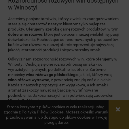
Różnorodność różowych win dostępnych
w Winostyl
Jesteśmy pasjonatami win, którzy z wielkim zaangażowaniem
starają się dostarczyć naszym klientom tylko najlepsze
produkty. Oferujemy szeroką gamę różnych produktów, w tym
dobre wino różowe
, które jest owocem naszej wieloletniej pasji i
doświadczenia. Pochodzące od renomowanych producentów,
każde wino różowe w naszej ofercie reprezentuje najwyższą
jakość, staranność produkcji i niepowtarzalny smak.
Odkryj z nami różnorodność różowych win, które oferujemy w
Winostyl. Cechują się one różnorodnością smaku - od
wyrazistych i pełnych, po delikatne i subtelne. Zarówno
miłośnicy
wina różowego półsłodkiego
, jak i ci, którzy wolą
wino różowe wytrawne
, z pewnością znajdą coś dla siebie.
Każda z naszych propozycji jest wyjątkowa, a ich smak i
aromat zaskoczy nawet najbardziej wyrafinowane
podniebienia. Jakość naszych win potwierdzają zadowoleni
klienci, dla których jesteśmy niezastąpionym punktem na
winnej mapie Polski. Zapraszamy do odkrycia bogactwa
Strona korzysta z plików cookies w celu realizacji usług i
różowych win w Winostyl.
zgodnie z Polityką Plików Cookies. Możesz określić warunki
przechowywania lub dostępu do plików cookies w Twojej
Twoje idealne wino różowe na każdą
przeglądarce.
okazję