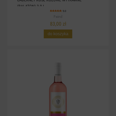
CABERNET ROSÉ RÓŻOWE WYTRAWNE
(BALATON) 3.0 L
5.0
Feind
83,00 zł
do koszyka