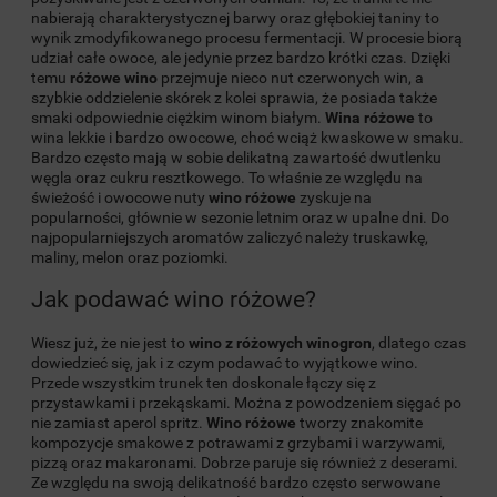
nabierają charakterystycznej barwy oraz głębokiej taniny to
wynik zmodyfikowanego procesu fermentacji. W procesie biorą
udział całe owoce, ale jedynie przez bardzo krótki czas. Dzięki
temu
różowe wino
przejmuje nieco nut czerwonych win, a
szybkie oddzielenie skórek z kolei sprawia, że posiada także
smaki odpowiednie ciężkim winom białym.
Wina różowe
to
wina lekkie i bardzo owocowe, choć wciąż kwaskowe w smaku.
Bardzo często mają w sobie delikatną zawartość dwutlenku
węgla oraz cukru resztkowego. To właśnie ze względu na
świeżość i owocowe nuty
wino różowe
zyskuje na
popularności, głównie w sezonie letnim oraz w upalne dni. Do
najpopularniejszych aromatów zaliczyć należy truskawkę,
maliny, melon oraz poziomki.
Jak podawać wino różowe?
Wiesz już, że nie jest to
wino z różowych winogron
, dlatego czas
dowiedzieć się, jak i z czym podawać to wyjątkowe wino.
Przede wszystkim trunek ten doskonale łączy się z
przystawkami i przekąskami. Można z powodzeniem sięgać po
nie zamiast aperol spritz.
Wino różowe
tworzy znakomite
kompozycje smakowe z potrawami z grzybami i warzywami,
pizzą oraz makaronami. Dobrze paruje się również z deserami.
Ze względu na swoją delikatność bardzo często serwowane