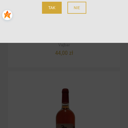
TAK
NIE
CABERNET MORAVIA ROSÉ FRIZZANTE
PÓŁSŁODKIE 2023. 0,75L
Vajbar
44,00 zł