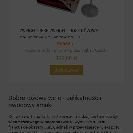
ZWEIGELTREBE ZWEIGELT ROSE RÓŻOWE
PÓŁWYTRAWNE (WĘGRY)POJ. 5L
4.7
Rozlewane do kartonów przez Vajbar/Czechy
122,00 zł
do koszyka
Dobre różowe wino - delikatność i
owocowy smak
Od razu warto nadmienić, że owszem rodzaj ten to może być
wino z różowego winogrona
(warto wymienić tu m.in.
francuskie obszary Jury), jednak w przeważającej większości
pozyskiwane jest z czerwonych odmian. To, że trunki te nie