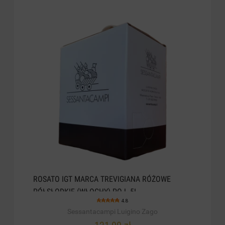
ROSATO IGT MARCA TREVIGIANA RÓŻOWE
PÓŁSŁODKIE (WŁOCHY) POJ. 5L
4.8
Sessantacampi Luigino Zago