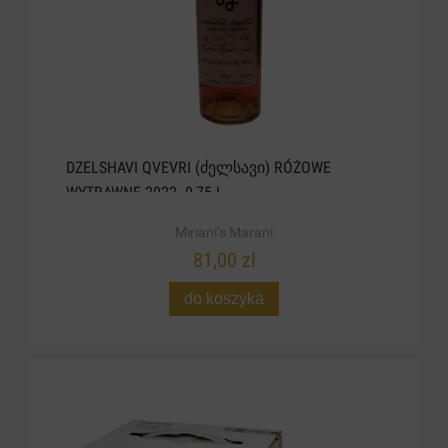
DZELSHAVI QVEVRI (ᲫᲔᲚᲡᲐᲕᲘ) RÓŻOWE
WYTRAWNE 2022. 0,75 L
Miriani’s Marani
81,00 zł
do koszyka