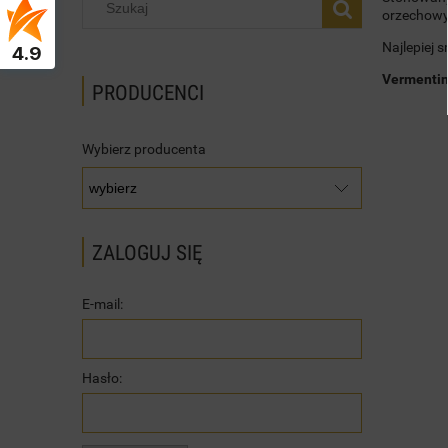
orzechowym
Najlepiej 
4.9
Vermenti
PRODUCENCI
Wybierz producenta
ZALOGUJ SIĘ
E-mail:
Hasło: