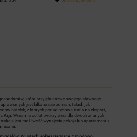
ktu:
254
poleć znajomemu
tualnych kosztów
t gospodarstw, która przyjęła nazwę swojego sławnego
uprawianych jest kilkanaście odmian, takich jak
ionów butelek, z których ponad połowa trafia na eksport,
az
Azji
. Winiarnia od lat tworzy wina dla dwóch znanych
atrakcją jest możliwość wynajęcia pokoju lub apartamentu
innicami.
migdałów. W ustach lepkie i ciągnące, z miodowo-