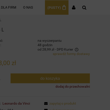
 DLA FIRM
O NAS
(PUSTY)
L
 L
ć:
na wyczerpaniu
:
48 godzin
od 28,99 zł
- DPD Kurier
sprawdź formy dostawy
Cena nie zawiera ewentualnych kosztów
8,00 zł
płatności
do koszyka
.
dodaj do przechowalni
:
Leonardo da Vinci
zapytaj o produkt