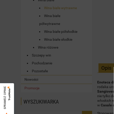
Wina białe
Wina białe wytrawne
Wina białe
półwytrawne
Wina białe półsłodkie
Wina białe słodkie
Wina różowe
Szczepy win
Pochodzenie
Opis
Pozostałe
Nowości
Enoteca di
rodaka ur
Promocje
SPRAWDŹ OPINIE
Sangioves
nie tylko 
włoskich 
WYSZUKIWARKA
w
Casale d
Stonowany 