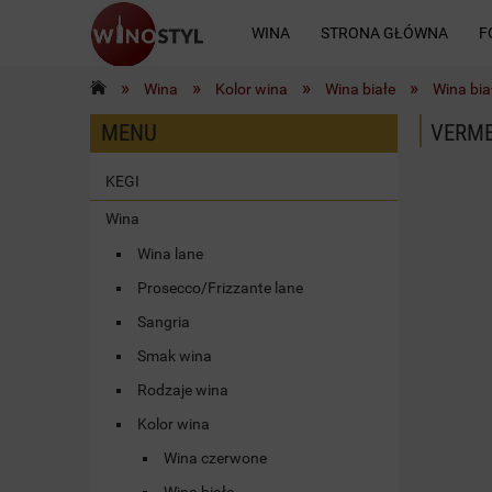
WINA
STRONA GŁÓWNA
F
»
»
»
»
Wina
Kolor wina
Wina białe
Wina bi
KONTAKT
MENU
VERME
KEGI
Wina
Wina lane
Prosecco/Frizzante lane
Sangria
Smak wina
Rodzaje wina
Kolor wina
Wina czerwone