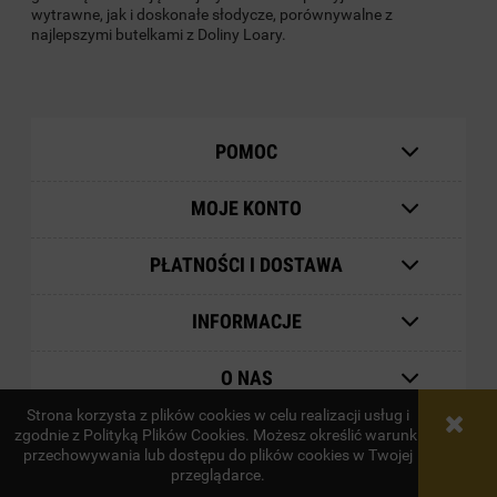
wytrawne, jak i doskonałe słodycze, porównywalne z
najlepszymi butelkami z Doliny Loary.
POMOC
MOJE KONTO
PŁATNOŚCI I DOSTAWA
INFORMACJE
O NAS
Strona korzysta z plików cookies w celu realizacji usług i
zgodnie z Polityką Plików Cookies. Możesz określić warunki
pokaż pełną wersję strony
przechowywania lub dostępu do plików cookies w Twojej
przeglądarce.
Sklep internetowy Shoper.pl