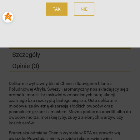
zapytaj o produkt
Producent:
Oude Kaap
TAK
NIE
poleć znajomemu
Kod produktu:
962
Opis
Szczegóły
Opinie
(3)
Delikatnie wytrawny blend Chenin i Sauvignon blanc z
Południowej Afryki. Świeży i aromatyczny nos składający się z
aromatu moreli i brzoskwini wzmocnionych nutą akacji,
czarnego bzu i szczyptą białego pieprzu. Usta delikatnie
miodowe, ze świetną ekspresją słodkich owoców oraz
posmakiem grzanki z masłem. Można podać na aperitif albo do
owoców morza, morskiej ryby, zupy z zielonych warzyw czy
kozich serów.
Francuska odmiana Chenin wyrosła w RPA na prawdziwą
gwiazdę. Powstają z niej wyraziste i ekspresyjne wina