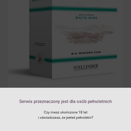
Dostępność:
brak towaru
Serwis przeznaczony jest dla osób pełnoletnich
89,00 zł
Cena:
dodaj do przechowalni
Czy masz ukończone 18 lat
i oświadczasz, że jesteś pełnoletni?
4.7