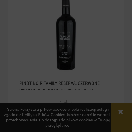
PINOT NOIR FAMILY RESERVA, CZERWONE
WYTRAWNE (MORAWY) 2022.POJ.0,75L
Vajbar
Strona korzysta z plików cookies w celu realizacji usług i
72,00 zł
zgodnie z Polityką Plików Cookies. Możesz określić warunki
przechowywania lub dostępu do plików cookies w Twojej
do koszyka
przeglądarce.