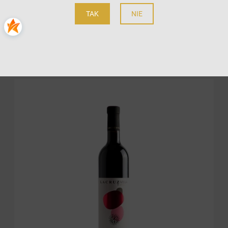
5.0
TAK
NIE
Bogarve 1915
49,00 zł
do koszyka