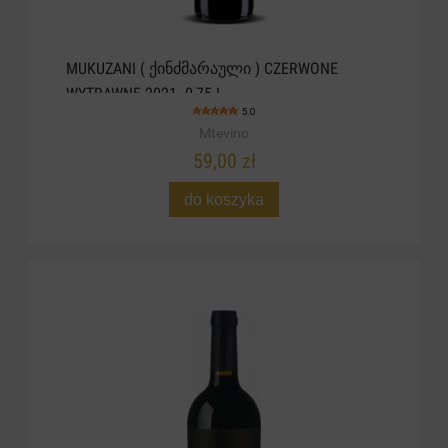
MUKUZANI ( ᲥᲘᲜᲫᲛᲐᲠᲐᲣᲚᲘ ) CZERWONE
WYTRAWNE 2021. 0,75 L
5.0
Mtevino
59,00 zł
do koszyka