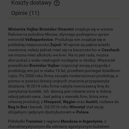
Koszty dostawy
Cena nie zawiera ewentualnych kosztów płatności
Opinie
(11)
Winiarnia Vajbar Bronislav Vinarstvi
znajduje się w wiosce
Rakvice na południu Moraw, słynnego podregionu upraw
winorośli
Velkopavlovice
. Produkcja win znajduje się w
pobliskiej miejscowości
Zaječí
. W rejonie są piękne ścieżki
rowerowe, należy jednak mieć się na baczności bo w
Czechach
nie można mieć alkoholu we krwi. Na to jest rada, można
skorzystać z wielu niedrogich noclegów w okolicy. Właściciel
posiadłości
Bronislav Vajbar
rozpoczął swoją przygodę z
produkcją win już w wieku 16 lat, przedtem pomagał dziadkowi
i ojcu. Po 2000 roku firma zaczęła modernizować produkcję, a
pomoc w postaci dotacji unijnych znacznie przyspieszyła
działania. W 2014 roku firma nabyła nowoczesną linię do
zamykania butelek. Ich dewizą jest robienie wina w dobrej
relacji jakość-cena. Jest jedną z niewielu firm, która wina
własnej produkcji, z
Hiszpanii
,
Węgier
oraz
Austrii
, rozlewa do
Bag in Box
i beczek. Od 2016 roku
Winostyl
stał się jej
oficjalnym i jedynym dystrybutorem w
Polsce
.
Półsłodki
Traminer
z regionu
Mendoza w Argentynie
, z
charakterystycznym dla odmiany egzotycznym bukietem