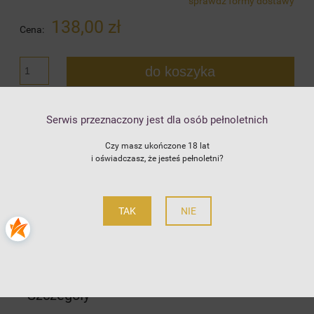
sprawdź formy dostawy
Cena nie zawiera ewentualnych kosztów płatności
138,00 zł
Cena:
do koszyka
szt.
dodaj do przechowalni
Serwis przeznaczony jest dla osób pełnoletnich
Czy masz ukończone 18 lat
4.8
zapytaj o produkt
i oświadczasz, że jesteś pełnoletni?
Producent:
Rozlewane do
poleć znajomemu
kartonów przez Vajbar/Czechy
Kod produktu:
75
TAK
NIE
Opis
Szczegóły