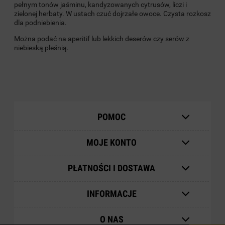
pełnym tonów jaśminu, kandyzowanych cytrusów, liczi i
zielonej herbaty. W ustach czuć dojrzałe owoce. Czysta rozkosz
dla podniebienia.
Można podać na aperitif lub lekkich deserów czy serów z
niebieską pleśnią.
POMOC
MOJE KONTO
PŁATNOŚCI I DOSTAWA
INFORMACJE
O NAS