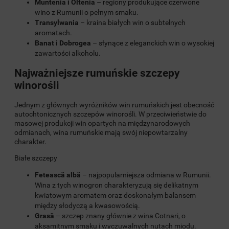
Muntenia i Oltenia
– regiony produkujące czerwone
wino z Rumunii o pełnym smaku.
Transylwania
– kraina białych win o subtelnych
aromatach.
Banat i Dobrogea
– słynące z eleganckich win o wysokiej
zawartości alkoholu.
Najważniejsze rumuńskie szczepy
winorośli
Jednym z głównych wyróżników win rumuńskich jest obecność
autochtonicznych szczepów winorośli. W przeciwieństwie do
masowej produkcji win opartych na międzynarodowych
odmianach, wina rumuńskie mają swój niepowtarzalny
charakter.
Białe szczepy
Fetească albă
– najpopularniejsza odmiana w Rumunii.
Wina z tych winogron charakteryzują się delikatnym
kwiatowym aromatem oraz doskonałym balansem
między słodyczą a kwasowością.
Grasă
– szczep znany głównie z wina Cotnari, o
aksamitnym smaku i wyczuwalnych nutach miodu.