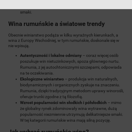
Wina
słodkie i półsłodkie
– aksamitne, z naturalną
słodyczą, idealne dla osób preferujących łagodniejsze
smaki.
Wina rumuńskie a światowe trendy
Obecnie winiarstwo podąża w kilku wyraźnych kierunkach, a
wina z Europy Wschodniej, w tym rumuńskie, doskonale się w
nie wpisują.
Autentyczność i lokalne odmiany
– coraz więcej osób
poszukuje win nietuzinkowych, spoza głównego nurtu.
Rumunia, z jej autochtonicznymi szczepami, odpowiada
na te oczekiwania.
Ekologiczne winiarstwo
– produkcja win naturalnych,
biodynamicznych i organicznych zyskuje na znaczeniu.
Rumunia, dzięki tradycyjnym metodom uprawy winorośli,
oferuje trunki zgodne z tą filozofią.
Wzrost popularności win słodkich i półsłodkich
– mimo
że globalny rynek zdominowały wina wytrawne, dużą
popularność niezmiennie utrzymują delikatniejsze smaki.
W tej kategorii rumuńskie wina mają silną pozycję.
Jak wybrać rumuńskie wino?