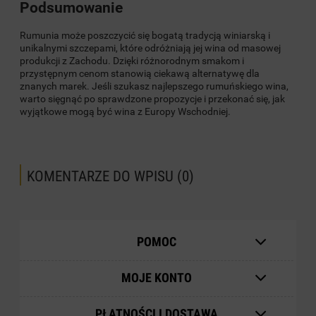
Podsumowanie
Rumunia może poszczycić się bogatą tradycją winiarską i
unikalnymi szczepami, które odróżniają jej wina od masowej
produkcji z Zachodu. Dzięki różnorodnym smakom i
przystępnym cenom stanowią ciekawą alternatywę dla
znanych marek. Jeśli szukasz najlepszego rumuńskiego wina,
warto sięgnąć po sprawdzone propozycje i przekonać się, jak
wyjątkowe mogą być wina z Europy Wschodniej.
KOMENTARZE DO WPISU (0)
POMOC
MOJE KONTO
PŁATNOŚCI I DOSTAWA