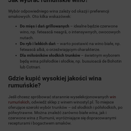
Wybór odpowiedniego wina zależy od okazji i preferencji
smakowych. Oto kilka wskazówek:
Do mięs i dań grillowanych
– idealne będzie czerwone
wino, np. fetească neagră, o intensywnych, owocowych
nutach.
Do ryb i lekkich dań
– warto postawić na wino białe, np.
fetească albă, o orzeźwiającym charakterze.
Dla miłośników słodkich trunków
– świetnym wyborem
będą wina półsłodkie i słodkie, np. busuioacă de Bohotin
lub Cotnari.
Gdzie kupić wysokiej jakości wina
rumuńskie?
Jeśli chcesz spróbować starannie wyselekcjonowanych
win
rumuńskich
, odwiedź sklep z winem winostyl.pl. To miejsce
oferujące szeroki wybór trunków – od słodkich i półsłodkich, po
półwytrawne. Można znaleźć zarówno białe wina, jak i
czerwone wina z Rumunii, wyróżniające się dopracowanymi
recepturami i bogactwem smaków.