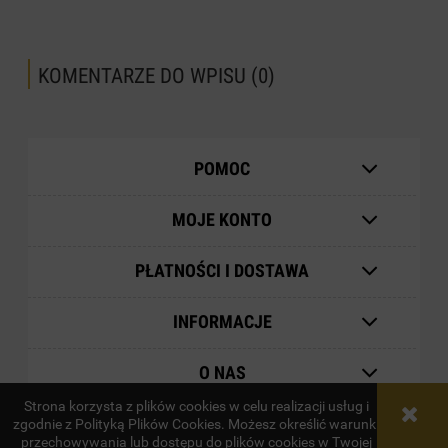
KOMENTARZE DO WPISU (0)
POMOC
MOJE KONTO
PŁATNOŚCI I DOSTAWA
INFORMACJE
O NAS
Strona korzysta z plików cookies w celu realizacji usług i
zgodnie z Polityką Plików Cookies. Możesz określić warunki
pokaż pełną wersję strony
przechowywania lub dostępu do plików cookies w Twojej