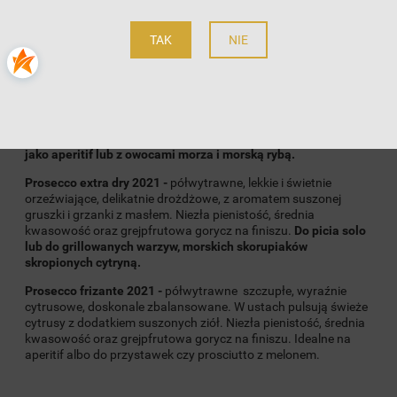
na rocznikowym wytrawnym
Prosecco
. Tutaj ważna uwaga;
przy winach musujących oznaczenie
extra dry
lub
demi sec
,
TAK
NIE
oznacza wino półwytrawne!
Secco
to wersja półsłodka,
Brut
to
jest wytrawne, zaś
extra brut
to wino całkowicie pozbawione
cukru.
Prosecco but 2021
- bukiet pełen jest akcentów dojrzałych
owoców, słodkich przypraw i świeżych ziół. Usta wyraźnie
wytrawne, z orzechowo-kremowym posmakiem.
Doskonałe
jako aperitif lub z owocami morza i morską rybą.
Prosecco extra dry 2021 -
półwytrawne, lekkie i świetnie
orzeźwiające, delikatnie drożdżowe, z aromatem suszonej
gruszki i grzanki z masłem. Niezła pienistość, średnia
kwasowość oraz grejpfrutowa gorycz na finiszu.
Do picia solo
lub do grillowanych warzyw, morskich skorupiaków
skropionych cytryną.
Prosecco frizante 2021 -
półwytrawne szczupłe, wyraźnie
cytrusowe, doskonale zbalansowane. W ustach pulsują świeże
cytrusy z dodatkiem suszonych ziół. Niezła pienistość, średnia
kwasowość oraz grejpfrutowa gorycz na finiszu. Idealne na
aperitif albo do przystawek czy prosciutto z melonem.