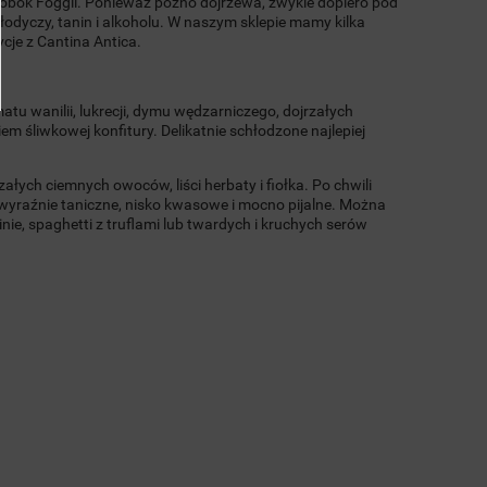
 obok Foggii. Ponieważ późno dojrzewa, zwykle dopiero pod
łodyczy, tanin i alkoholu. W naszym sklepie mamy kilka
je z Cantina Antica.
tu wanilii, lukrecji, dymu wędzarniczego, dojrzałych
em śliwkowej konfitury. Delikatnie schłodzone najlepiej
załych ciemnych owoców, liści herbaty i fiołka. Po chwili
wyraźnie taniczne, nisko kwasowe i mocno pijalne. Można
e, spaghetti z truflami lub twardych i kruchych serów