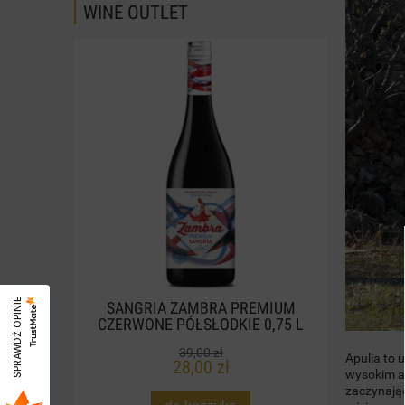
WINE OUTLET
SPRAWDŹ OPINIE
SANGRIA ZAMBRA PREMIUM
CLAS
CZERWONE PÓŁSŁODKIE 0,75 L
W
39,00 zł
Apulia to 
28,00 zł
wysokim al
zaczynając