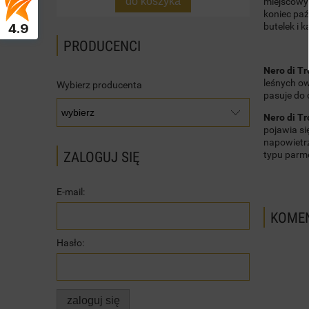
do koszyka
miejscowyc
koniec paź
4.9
butelek i 
PRODUCENCI
Nero di Tr
leśnych ow
Wybierz producenta
pasuje do 
Nero di Tr
pojawia si
napowietrz
ZALOGUJ SIĘ
typu parm
E-mail:
KOMEN
Hasło:
zaloguj się