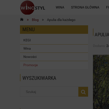
WINA
STRONA GŁÓWNA
F
»
»
Blog
Apulia dla każdego
KONTAKT
MENU
APULI
KEGI
Dodano:
2
Wina
Nowości
Promocje
WYSZUKIWARKA