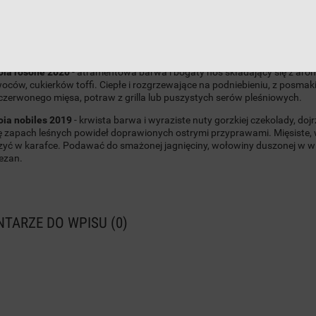
do koszyka
do koszyka
h Uva di Troia. Jej nazwa pochodzi od miasteczka leżącego na północy,
dziernika, potrzeba sporych umiejętności, żeby ujarzmić wysoki poziom s
kartonów z tej odmiany. Na nadchodzący weekend proponujemy dwie pozyc
oia rosone 2020
- atramentowa barwa i bogaty nos składający się z aroma
oców, cukierków toffi. Ciepłe i rozgrzewające na podniebieniu, z posmaki
czerwonego mięsa, potraw z grilla lub puszystych serów pleśniowych.
oia nobiles 2019
- krwista barwa i wyraziste nuty gorzkiej czekolady, dojr
ę zapach leśnych powideł doprawionych ostrymi przyprawami. Mięsiste, 
yć w karafce. Podawać do smażonej jagnięciny, wołowiny duszonej w wini
ezan.
TARZE DO WPISU (0)