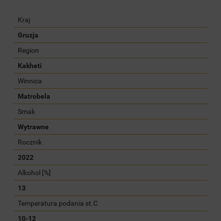
Kraj
Gruzja
Region
Kakheti
Winnica
Matrobela
Smak
Wytrawne
Rocznik
2022
Alkohol [%]
13
Temperatura podania st.C
10-12