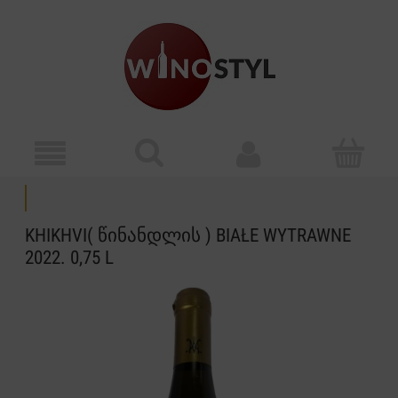
KHIKHVI( ᲬᲘᲜᲐᲜᲓᲚᲘᲡ ) BIAŁE WYTRAWNE
2022. 0,75 L