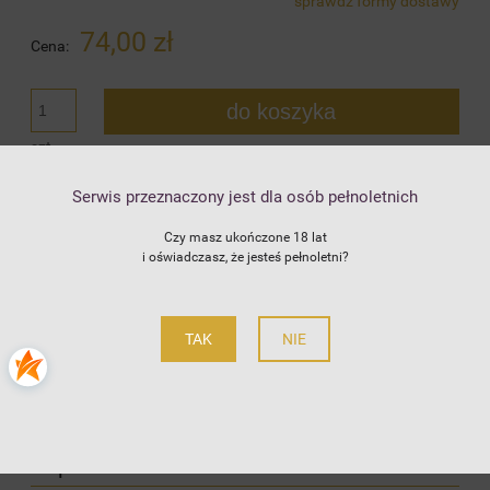
sprawdź formy dostawy
Cena nie zawiera ewentualnych kosztów płatności
74,00 zł
Cena:
do koszyka
szt.
dodaj do przechowalni
Serwis przeznaczony jest dla osób pełnoletnich
Czy masz ukończone 18 lat
Producent:
Matrobela
zapytaj o produkt
i oświadczasz, że jesteś pełnoletni?
Kod produktu:
630
poleć znajomemu
TAK
NIE
Szczegóły
Koszty dostawy
Cena nie zawiera ewentualnych kosztów płatności
Opinie