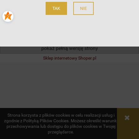
TAK
NIE
INFORMACJE
O NAS
pokaż pełną wersję strony
Sklep internetowy Shoper.pl
Strona korzysta z plików cookies w celu realizacji usług i
zgodnie z Polityką Plików Cookies. Możesz określić warunki
przechowywania lub dostępu do plików cookies w Twojej
przeglądarce.