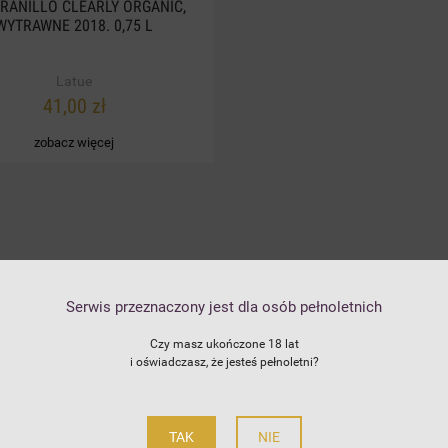
RANILLO CLEARLY ORGANIC,
WYTRAWNE 2018. 0,75 L
Latue
41,00 zł
zobacz więcej
Serwis przeznaczony jest dla osób pełnoletnich
SIC BLANC IGP BIO BIAŁE
BLAUER ZWEIGELT WYT
Czy masz ukończone 18 lat
YTRAWNE 2023. 0,75L
2023. 0,75 L
i oświadczasz, że jesteś pełnoletni?
70,00 zł
27,00 zł
54,00 zł
19,00 zł
TAK
NIE