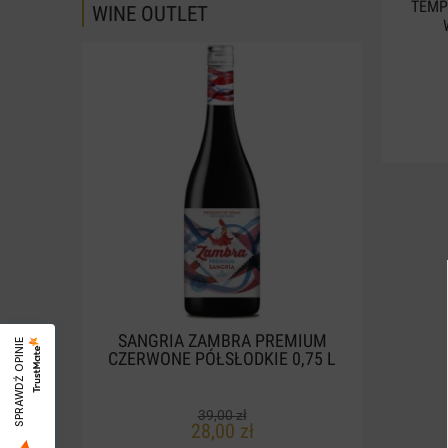
TEMP
WINE OUTLET
SANGRIA ZAMBRA PREMIUM
CLAS
SPRAWDŹ OPINIE
CZERWONE PÓŁSŁODKIE 0,75 L
W
39,00 zł
28,00 zł