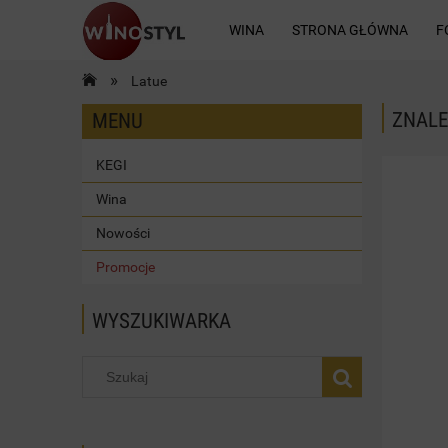
WINA
STRONA GŁÓWNA
F
»
Latue
KONTAKT
ZNALE
MENU
KEGI
Wina
Nowości
Promocje
WYSZUKIWARKA