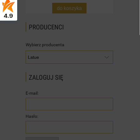
do koszyka
4.9
PRODUCENCI
Wybierz producenta
ZALOGUJ SIĘ
E-mail:
Hasło: