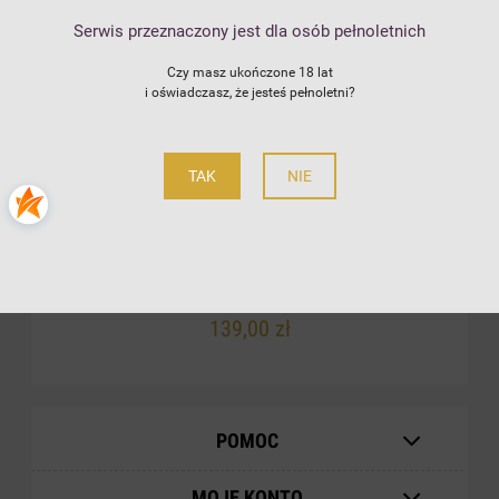
Serwis przeznaczony jest dla osób pełnoletnich
Czy masz ukończone 18 lat
i oświadczasz, że jesteś pełnoletni?
TAK
NIE
MUSKAT MORAVSKY BIAŁE PÓŁSŁODKIE POJ. 5L
Baláž
139,00 zł
POMOC
MOJE KONTO