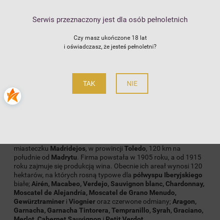
4.8
zapytaj o produkt
Producent:
Bogarve 1915
Serwis przeznaczony jest dla osób pełnoletnich
poleć znajomemu
Kod produktu:
236
Czy masz ukończone 18 lat
i oświadczasz, że jesteś pełnoletni?
Opis
TAK
NIE
Szczegóły
Opinie
(12)
Bodegas Bogarve
to rodzinna winiarnia położona w
miasteczku
Madridejos
, w prowincji
Toledo
, 120 km na
południe od
Madrytu
. Firma powstała w 1905 roku, a od 1915
roku zajmuje się produkcją wina. Obecnie ich areał wynosi 120
hektarów, na których rosną typowe dla
półwyspu Iberyjskiego
białe;
Airén, Macabeo, Verdejo, Sauvignon blanc, Chardonnay,
Moscatel de Alejandría, Moscatel de Grano Menudo,
Gewürztraminer
i
Viognier
oraz czerwone odmiany;
Aragon,
Garnacha, Garnacha Tintorera, Tempranillo, Syrah, Graciano,
Merlot, Cabernet Sauvignon
i
Petit Verdot
.