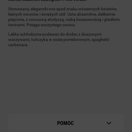
Stonowany, elegancki nos spod znaku wiosennych kwiatów,
leśnych owoców i świeżych ziół. Usta aksamitne, delikatnie
pieprzne, z owocową słodyczą, niską kwasowością i gładkimi
taninami. Potęga soczystego owocu.
Lekko schłodzone podawać do drobiu z duszonymi
warzywami, tuńczyka w sosie pomidorowym, spaghetti
carbonara.
POMOC