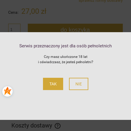
sprawdź formy dostawy
Cena nie zawiera ewentualnych kosztów płatności
27,00 zł
Cena:
do koszyka
szt.
dodaj do przechowalni
Serwis przeznaczony jest dla osób pełnoletnich
Czy masz ukończone 18 lat
i oświadczasz, że jesteś pełnoletni?
5.0
zapytaj o produkt
Producent:
Lyska
poleć znajomemu
Kod produktu:
455
TAK
NIE
Opis
Szczegóły
Koszty dostawy
Cena nie zawiera ewentualnych kosztów płatności