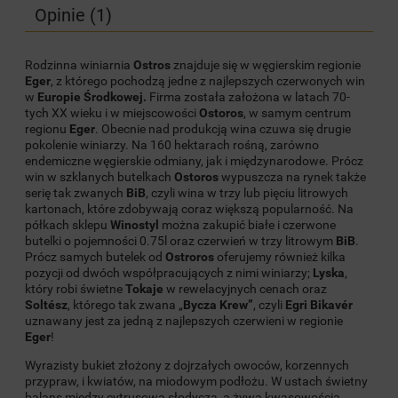
Opinie
(1)
Rodzinna winiarnia
Ostros
znajduje się w węgierskim regionie
Eger
, z którego pochodzą jedne z najlepszych czerwonych win
w
Europie Środkowej.
Firma została założona w latach 70-
tych XX wieku i w miejscowości
Ostoros
, w samym centrum
regionu
Eger
. Obecnie nad produkcją wina czuwa się drugie
pokolenie winiarzy. Na 160 hektarach rośną, zarówno
endemiczne węgierskie odmiany, jak i międzynarodowe. Prócz
win w szklanych butelkach
Ostoros
wypuszcza na rynek także
serię tak zwanych
BiB
, czyli wina w trzy lub pięciu litrowych
kartonach, które zdobywają coraz większą popularność. Na
półkach sklepu
Winostyl
można zakupić białe i czerwone
butelki o pojemności 0.75l oraz czerwień w trzy litrowym
BiB
.
Prócz samych butelek od
Ostroros
oferujemy również kilka
pozycji od dwóch współpracujących z nimi winiarzy;
Lyska
,
który robi świetne
Tokaje
w rewelacyjnych cenach oraz
Soltész
, którego tak zwana „
Bycza Krew”
, czyli
Egri Bikavér
uznawany jest za jedną z najlepszych czerwieni w regionie
Eger
!
Wyrazisty bukiet złożony z dojrzałych owoców, korzennych
przypraw, i kwiatów, na miodowym podłożu. W ustach świetny
balans między cytrusową słodyczą, a żywą kwasowością.